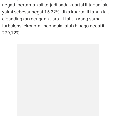
E
E
negatif pertama kali terjadi pada kuartal II tahun lalu
H
S
A
T
yakni sebesar negatif 5,32%. Jika kuartal II tahun lalu
T
Y
A
L
dibandingkan dengan kuartal I tahun yang sama,
N
E
turbulensi ekonomi indonesia jatuh hingga negatif
E
A
N
N
279,12%.
G
A
L
L
I
I
S
S
H
I
S
E
K
X
O
E
L
C
O
U
M
T
I
V
E
C
O
R
N