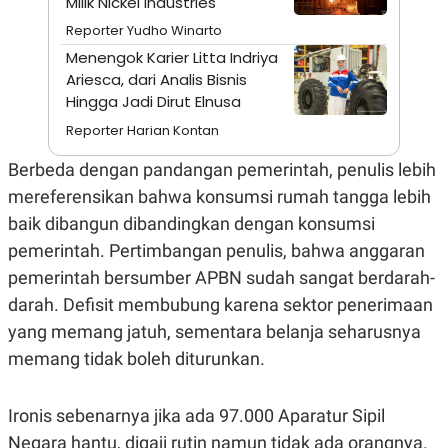
Milik Nickel Industries
C
L
A
E
Reporter Yudho Winarto
D
A
E
S
Menengok Karier Litta Indriya
M
E
Ariesca, dari Analis Bisnis
Y
.
Hingga Jadi Dirut Elnusa
I
D
Reporter Harian Kontan
L
K
A
I
Berbeda dengan pandangan pemerintah, penulis lebih
N
N
G
E
mereferensikan bahwa konsumsi rumah tangga lebih
G
R
baik dibangun dibandingkan dengan konsumsi
A
J
N
A
pemerintah. Pertimbangan penulis, bahwa anggaran
A
E
N
M
pemerintah bersumber APBN sudah sangat berdarah-
C
I
E
T
darah. Defisit membubung karena sektor penerimaan
T
E
yang memang jatuh, sementara belanja seharusnya
A
N
K
memang tidak boleh diturunkan.
E
A
P
D
A
V
Ironis sebenarnya jika ada 97.000 Aparatur Sipil
P
E
E
R
Negara hantu, digaji rutin namun tidak ada orangnya.