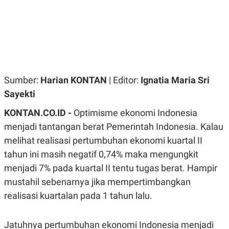
R
G
S
I
O
O
N
N
A
A
L
L
F
I
N
Sumber:
Harian KONTAN
| Editor:
Ignatia Maria Sri
A
N
Sayekti
C
E
KONTAN.CO.ID -
Optimisme ekonomi Indonesia
Y
C
menjadi tantangan berat Pemerintah Indonesia. Kalau
A
A
N
R
melihat realisasi pertumbuhan ekonomi kuartal II
G
I
T
T
tahun ini masih negatif 0,74% maka mengungkit
E
A
menjadi 7% pada kuartal II tentu tugas berat. Hampir
R
H
.
U
mustahil sebenarnya jika mempertimbangkan
.
.
realisasi kuartalan pada 1 tahun lalu.
K
L
E
I
S
F
Jatuhnya pertumbuhan ekonomi Indonesia menjadi