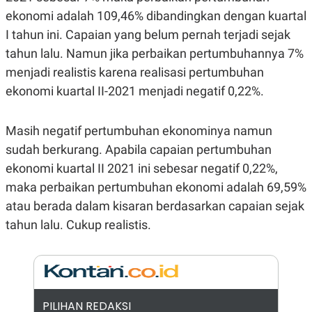
A
I
ekonomi adalah 109,46% dibandingkan dengan kuartal
S
V
K
E
I tahun ini. Capaian yang belum pernah terjadi sejak
E
M
tahun lalu. Namun jika perbaikan pertumbuhannya 7%
E
menjadi realistis karena realisasi pertumbuhan
N
T
ekonomi kuartal II-2021 menjadi negatif 0,22%.
E
R
I
A
Masih negatif pertumbuhan ekonominya namun
N
sudah berkurang. Apabila capaian pertumbuhan
L
ekonomi kuartal II 2021 ini sebesar negatif 0,22%,
E
S
maka perbaikan pertumbuhan ekonomi adalah 69,59%
T
A
atau berada dalam kisaran berdasarkan capaian sejak
R
tahun lalu. Cukup realistis.
I
KANAL
P
I
PILIHAN REDAKSI
U
M