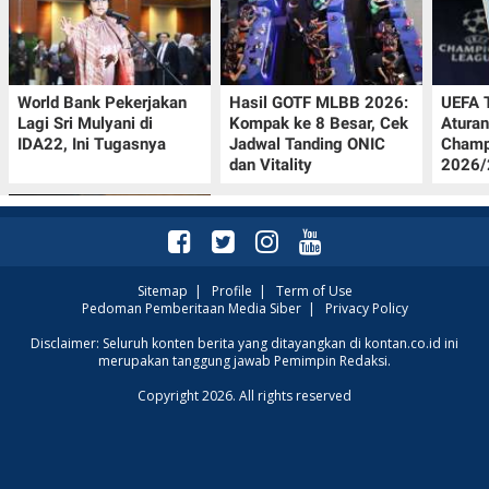
World Bank Pekerjakan
Hasil GOTF MLBB 2026:
UEFA 
Lagi Sri Mulyani di
Kompak ke 8 Besar, Cek
Aturan
IDA22, Ini Tugasnya
Jadwal Tanding ONIC
Champ
dan Vitality
2026/2
Sitemap
|
Profile
|
Term of Use
Pedoman Pemberitaan Media Siber
|
Privacy Policy
Jadwal Persija vs Arema
Disclaimer: Seluruh konten berita yang ditayangkan di kontan.co.id ini
merupakan tanggung jawab Pemimpin Redaksi.
FC Perebutan Juara 3
Piala Presiden 2026,
Copyright 2026. All rights reserved
Kick-off Sore Ini