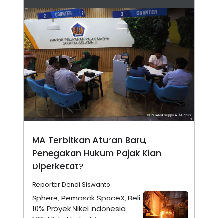
S
A
A
G
T
E
D
S
A
T
A
K
L
O
I
N
P
T
S
A
U
N
S
T
V
MA Terbitkan Aturan Baru,
JARINGAN
Penegakan Hukum Pajak Kian
Diperketat?
K
P
O
R
N
E
Reporter Dendi Siswanto
T
S
Sphere, Pemasok SpaceX, Beli
A
S
N
R
10% Proyek Nikel Indonesia
A
E