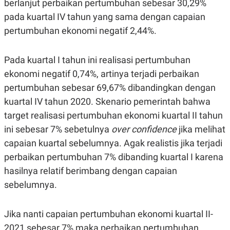
berlanjut perbaikan pertumbuhan sebesar 30,29%
N
S
pada kuartal IV tahun yang sama dengan capaian
E
E
W
R
pertumbuhan ekonomi negatif 2,44%.
S
E
S
M
E
O
Pada kuartal I tahun ini realisasi pertumbuhan
T
N
U
I
ekonomi negatif 0,74%, artinya terjadi perbaikan
P
A
pertumbuhan sebesar 69,67% dibandingkan dengan
A
K
D
I
kuartal IV tahun 2020. Skenario pemerintah bahwa
V
L
A
target realisasi pertumbuhan ekonomi kuartal II tahun
S
ini sebesar 7% sebetulnya
over confidence
jika melihat
K
O
capaian kuartal sebelumnya. Agak realistis jika terjadi
R
P
perbaikan pertumbuhan 7% dibanding kuartal I karena
O
hasilnya relatif berimbang dengan capaian
R
A
sebelumnya.
S
I
K
N
Jika nanti capaian pertumbuhan ekonomi kuartal II-
I
A
L
T
2021 sebesar 7% maka perbaikan pertumbuhan