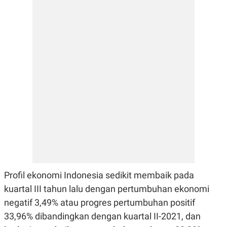
E
R
F
B
O
U
K
S
U
I
S
N
E
S
S
I
N
S
I
G
H
T
S
B
T
E
O
L
Profil ekonomi Indonesia sedikit membaik pada
C
A
K
N
kuartal III tahun lalu dengan pertumbuhan ekonomi
S
J
E
A
negatif 3,49% atau progres pertumbuhan positif
T
O
33,96% dibandingkan dengan kuartal II-2021, dan
U
N
P