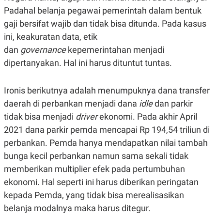
R
T
Padahal belanja pegawai pemerintah dalam bentuk
I
S
gaji bersifat wajib dan tidak bisa ditunda. Pada kasus
I
N
ini, keakuratan data, etik
G
dan
governance
kepemerintahan menjadi
K
dipertanyakan. Hal ini harus dituntut tuntas.
G
M
E
D
Ironis berikutnya adalah menumpuknya dana transfer
I
A
daerah di perbankan menjadi dana
idle
dan parkir
.
tidak bisa menjadi
driver
ekonomi. Pada akhir April
I
D
2021 dana parkir pemda mencapai Rp 194,54 triliun di
perbankan. Pemda hanya mendapatkan nilai tambah
bunga kecil perbankan namun sama sekali tidak
SITEMAP
PROFILE
TERM
memberikan multiplier efek pada pertumbuhan
OF
USE
ekonomi. Hal seperti ini harus diberikan peringatan
PEDOMAN
kepada Pemda, yang tidak bisa merealisasikan
PEMBERITAAN
SIBER
belanja modalnya maka harus ditegur.
PRIVACY