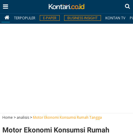
TERPOPULER
E-PAPER
BUSINESS INSIGHT
KONTAN TV
P
MY
KONTAN
Daftar
Masuk
BERITA
I
N
N
A
Home
>
analisis
>
Motor Ekonomi Konsumsi Rumah Tangga
V
S
E
I
S
O
Motor Ekonomi Konsumsi Rumah
T
N