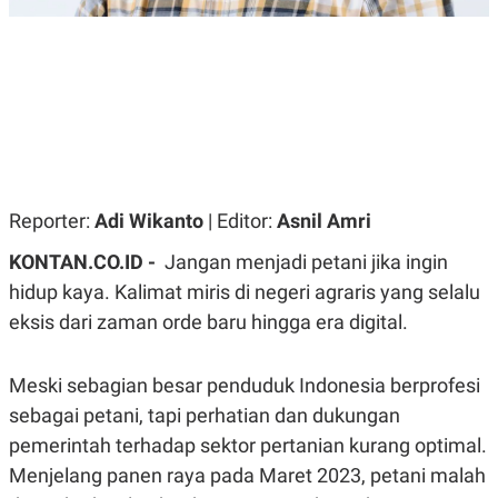
R
G
S
I
O
O
N
N
A
A
L
L
F
I
N
A
N
C
Reporter:
Adi Wikanto
| Editor:
Asnil Amri
E
Y
C
KONTAN.CO.ID -
Jangan menjadi petani jika ingin
A
A
hidup kaya. Kalimat miris di negeri agraris yang selalu
N
R
G
I
eksis dari zaman orde baru hingga era digital.
T
T
E
A
R
H
.
U
Meski sebagian besar penduduk Indonesia berprofesi
.
sebagai petani, tapi perhatian dan dukungan
.
pemerintah terhadap sektor pertanian kurang optimal.
K
L
E
I
Menjelang panen raya pada Maret 2023, petani malah
S
F