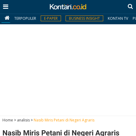
TERPOPULER
E-PAPER
BUSINESS INSIGHT
KONTAN TV
P
MY
KONTAN
Daftar
Masuk
BERITA
I
N
N
A
Home
>
analisis
>
Nasib Miris Petani di Negeri Agraris
V
S
E
I
S
O
Nasib Miris Petani di Negeri Agraris
T
N