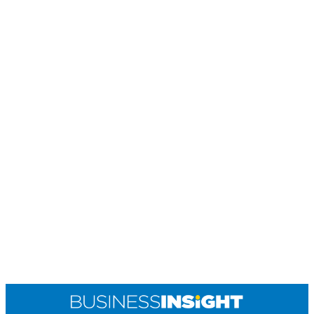
R
T
I
S
I
N
G
K
G
M
E
D
I
A
.
I
D
SITEMAP
PROFILE
TERM
OF
USE
PEDOMAN
PEMBERITAAN
SIBER
PRIVACY