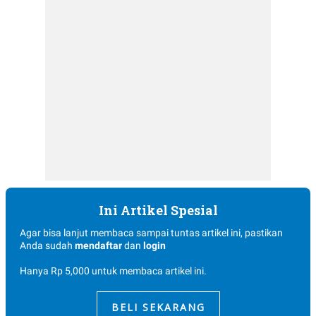
E
R
F
B
O
U
K
S
U
I
S
N
E
S
S
I
N
S
I
G
H
T
Ini Artikel Spesial
S
B
T
E
O
L
Agar bisa lanjut membaca sampai tuntas artikel ini, pastikan
C
A
Anda sudah
mendaftar
dan
login
K
N
S
J
Hanya Rp 5,000 untuk membaca artikel ini.
E
A
T
O
U
N
BELI SEKARANG
P