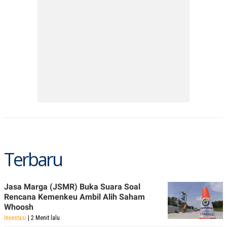
A
I
S
V
K
E
E
M
E
N
T
E
R
I
A
N
L
E
S
T
A
Terbaru
R
I
Jasa Marga (JSMR) Buka Suara Soal
KANAL
Rencana Kemenkeu Ambil Alih Saham
Whoosh
P
I
Investasi
| 2 Menit lalu
U
M