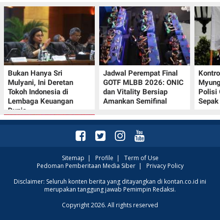
Bukan Hanya Sri
Jadwal Perempat Final
Kontr
Mulyani, Ini Deretan
GOTF MLBB 2026: ONIC
Myung-
Tokoh Indonesia di
dan Vitality Bersiap
Polisi
Lembaga Keuangan
Amankan Semifinal
Sepak 
Dunia
Sitemap
|
Profile
|
Term of Use
Pedoman Pemberitaan Media Siber
|
Privacy Policy
Promo JSM Superindo
Disclaimer: Seluruh konten berita yang ditayangkan di kontan.co.id ini
merupakan tanggung jawab Pemimpin Redaksi.
7–9 Agustus 2026,
Minyak Goreng
Copyright 2026. All rights reserved
Rp37.900 hingga Buah
Diskon 50%