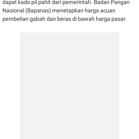
E
E
dapat kado pil pahit dari pemerintah. Badan Pangan
H
S
Nasional (Bapanas) menetapkan harga acuan
A
T
T
Y
pembelian gabah dan beras di bawah harga pasar.
A
L
N
E
E
A
N
N
G
A
L
L
I
I
S
S
H
I
S
E
K
X
O
E
L
C
O
U
M
T
I
V
E
C
O
R
N