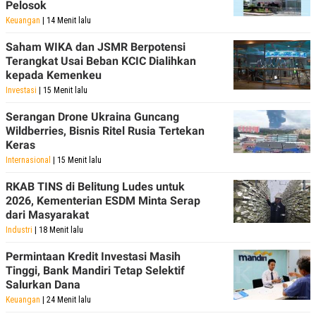
C
L
Pelosok
A
E
Keuangan
| 14 Menit lalu
D
A
E
S
Saham WIKA dan JSMR Berpotensi
M
E
Y
.
Terangkat Usai Beban KCIC Dialihkan
I
kepada Kemenkeu
D
Investasi
| 15 Menit lalu
L
K
A
I
Serangan Drone Ukraina Guncang
N
N
Wildberries, Bisnis Ritel Rusia Tertekan
G
E
Keras
G
R
A
J
Internasional
| 15 Menit lalu
N
A
A
E
RKAB TINS di Belitung Ludes untuk
N
M
2026, Kementerian ESDM Minta Serap
C
I
E
T
dari Masyarakat
T
E
Industri
| 18 Menit lalu
A
N
K
Permintaan Kredit Investasi Masih
E
A
Tinggi, Bank Mandiri Tetap Selektif
P
D
Salurkan Dana
A
V
P
E
Keuangan
| 24 Menit lalu
E
R