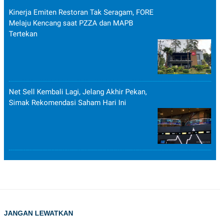
POLICY
Kinerja Emiten Restoran Tak Seragam, FORE
Melaju Kencang saat PZZA dan MAPB
Tertekan
Net Sell Kembali Lagi, Jelang Akhir Pekan,
Simak Rekomendasi Saham Hari Ini
JANGAN LEWATKAN