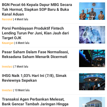
S
A
BGN Pecat 66 Kepala Dapur MBG Secara
A
G
T
E
Tak Hormat, Siapkan SOP Baru & Buka
D
S
Kanal Aduan
A
Nasional
| 4 Menit lalu
T
A
Porsi Pembiayaan Produktif Fintech
K
L
Lending Turun Per Juni, Kian Jauh dari
O
I
Target OJK
N
P
T
S
Keuangan
| 6 Menit lalu
A
U
N
S
Pasar Saham Dalam Fase Normalisasi,
T
Reksadana Saham Menarik Dicermati
V
Investasi
| 7 Menit lalu
JARINGAN
IHSG Naik 1,03% Hari Ini (7/8), Simak
Reviewnya Sepekan
K
P
O
R
N
E
Investasi
| 10 Menit lalu
T
S
A
S
Transaksi Agen Perbankan Melesat,
N
R
Bank Gencar Tambah Jaringan Hingga
A
E