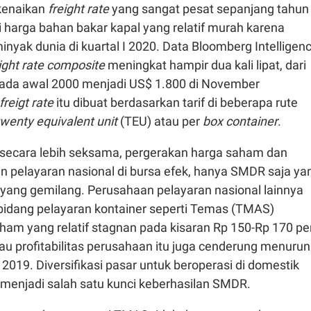
kenaikan
freight rate
yang sangat pesat sepanjang tahun
gi harga bahan bakar kapal yang relatif murah karena
inyak dunia di kuartal I 2020. Data Bloomberg Intelligen
ight rate composite
meningkat hampir dua kali lipat, dari
pada awal 2000 menjadi US$ 1.800 di November
reigt rate
itu dibuat berdasarkan tarif di beberapa rute
twenty equivalent unit
(TEU) atau per
box container
.
n secara lebih seksama, pergerakan harga saham dan
n pelayaran nasional di bursa efek, hanya SMDR saja ya
 yang gemilang. Perusahaan pelayaran nasional lainnya
 bidang pelayaran kontainer seperti Temas (TMAS)
ham yang relatif stagnan pada kisaran Rp 150-Rp 170 pe
au profitabilitas perusahaan itu juga cenderung menurun
 2019. Diversifikasi pasar untuk beroperasi di domestik
 menjadi salah satu kunci keberhasilan SMDR.