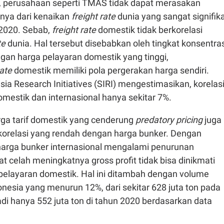
 perusahaan seperti TMAS tidak dapat merasakan
nya dari kenaikan
freight rate
dunia yang sangat signifik
 2020. Sebab,
freight rate
domestik tidak berkorelasi
te
dunia. Hal tersebut disebabkan oleh tingkat konsentras
gan harga pelayaran domestik yang tinggi,
rate
domestik memiliki pola pergerakan harga sendiri.
a Research Initiatives (SIRI) mengestimasikan, korelas
omestik dan internasional hanya sekitar 7%.
a tarif domestik yang cenderung
predatory pricing
juga
korelasi yang rendah dengan harga bunker. Dengan
 harga bunker internasional mengalami penurunan
celah meningkatnya gross profit tidak bisa dinikmati
pelayaran domestik. Hal ini ditambah dengan volume
nesia yang menurun 12%, dari sekitar 628 juta ton pada
di hanya 552 juta ton di tahun 2020 berdasarkan data