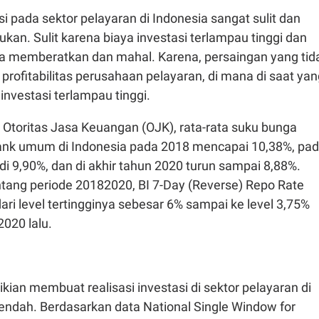
asi pada sektor pelayaran di Indonesia sangat sulit dan
ukan. Sulit karena biaya investasi terlampau tinggi dan
a memberatkan dan mahal. Karena, persaingan yang tid
rofitabilitas perusahaan pelayaran, di mana di saat yan
nvestasi terlampau tinggi.
 Otoritas Jasa Keuangan (OJK), rata-rata suku bunga
 bank umum di Indonesia pada 2018 mencapai 10,38%, pa
i 9,90%, dan di akhir tahun 2020 turun sampai 8,88%.
ntang periode 20182020, BI 7-Day (Reverse) Repo Rate
dari level tertingginya sebesar 6% sampai ke level 3,75%
2020 lalu.
kian membuat realisasi investasi di sektor pelayaran di
 rendah. Berdasarkan data National Single Window for