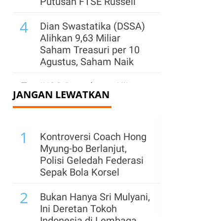
Putusan FTSE Russell
4
Dian Swastatika (DSSA)
g
Alihkan 9,63 Miliar
Saham Treasuri per 10
Agustus, Saham Naik
5
IHSG Berpeluang Uji
JANGAN LEWATKAN
Level 6.400, Simak
Rekomendasi Saham
TPIA, CDIA, DSSA hingga
1
BACH
Kontroversi Coach Hong
Myung-bo Berlanjut,
6
Pemegang Saham
Polisi Geledah Federasi
Sentul City (BKSL) Jual
Sepak Bola Korsel
1,32 Miliar Saham Saat
2
Harga Reli, Ada Apa?
Bukan Hanya Sri Mulyani,
Ini Deretan Tokoh
7
Iran Berpotensi
Indonesia di Lembaga