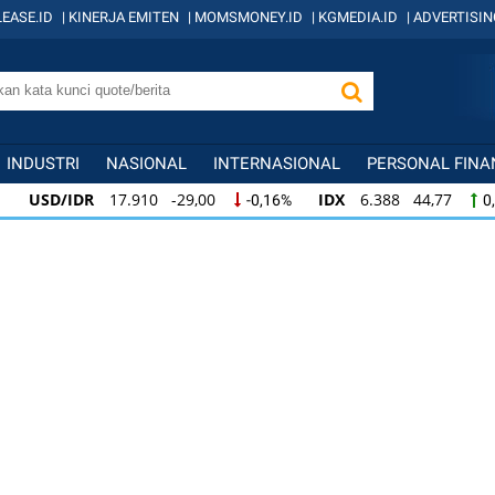
EASE.ID
|
KINERJA EMITEN
|
MOMSMONEY.ID
|
KGMEDIA.ID
|
ADVERTISIN
INDUSTRI
NASIONAL
INTERNASIONAL
PERSONAL FINA
USD/IDR
17.910 -29,00
IDX
6.388 44,77
-0,16%
0
USD/IDR
17.910 -29,00
IDX
6.388 44,77
-0,16%
0,
IDX
6.388 44,77
KOMPAS100
841 8,62
0,71%
1,0