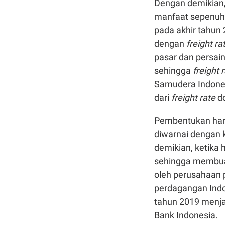
Dengan demikian,
manfaat sepenuh
pada akhir tahun
dengan
freight ra
pasar dan persain
sehingga
freight 
Samudera Indonesi
dari
freight rate
d
Pembentukan harg
diwarnai dengan 
demikian, ketika
sehingga membuat 
oleh perusahaan 
perdagangan Indo
tahun 2019 menja
Bank Indonesia.