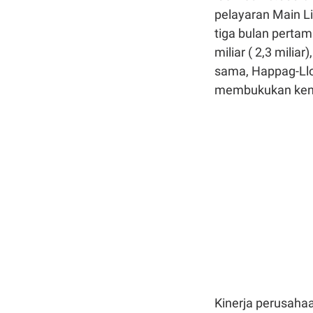
pelayaran Main L
tiga bulan perta
miliar ( 2,3 milia
sama, Happag-Lloy
membukukan kena
Kinerja perusaha