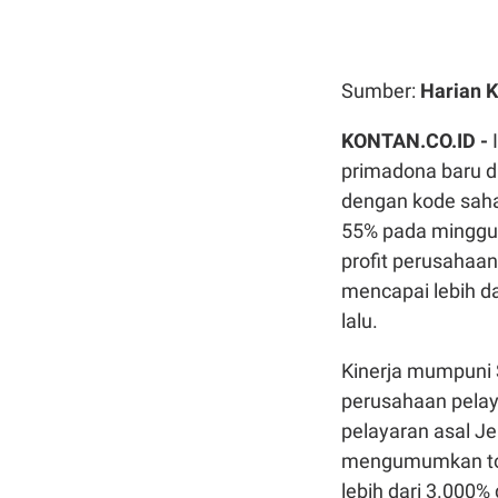
Sumber:
Harian 
KONTAN.CO.ID -
I
primadona baru d
dengan kode sah
55% pada minggu 
profit perusahaan
mencapai lebih d
lalu.
Kinerja mumpuni S
perusahaan pelay
pelayaran asal J
mengumumkan tota
lebih dari 3.000%