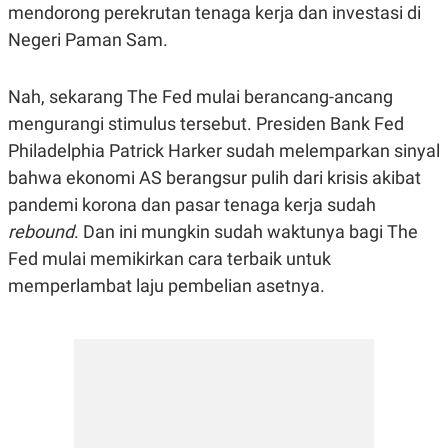
mendorong perekrutan tenaga kerja dan investasi di
N
S
E
E
Negeri Paman Sam.
W
R
S
E
S
M
Nah, sekarang The Fed mulai berancang-ancang
E
O
T
N
mengurangi stimulus tersebut. Presiden Bank Fed
U
I
P
A
Philadelphia Patrick Harker sudah melemparkan sinyal
A
K
bahwa ekonomi AS berangsur pulih dari krisis akibat
D
I
pandemi korona dan pasar tenaga kerja sudah
V
L
A
rebound
. Dan ini mungkin sudah waktunya bagi The
S
K
Fed mulai memikirkan cara terbaik untuk
O
memperlambat laju pembelian asetnya.
R
P
O
R
A
S
I
K
N
I
A
L
T