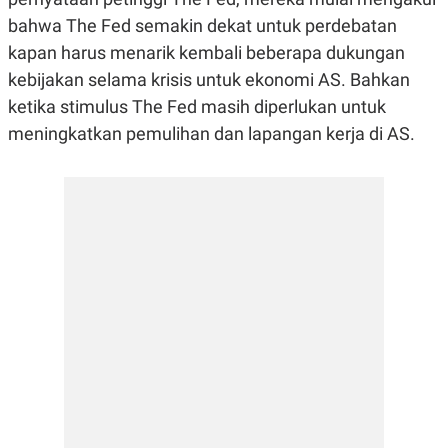
E
E
H
S
bahwa The Fed semakin dekat untuk perdebatan
A
T
T
Y
kapan harus menarik kembali beberapa dukungan
A
L
kebijakan selama krisis untuk ekonomi AS. Bahkan
N
E
ketika stimulus The Fed masih diperlukan untuk
E
A
N
N
meningkatkan pemulihan dan lapangan kerja di AS.
G
A
L
L
I
I
S
S
H
I
S
E
K
X
O
E
L
C
O
U
M
T
I
V
E
C
O
R
N