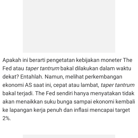
A
I
S
V
K
E
E
M
E
N
T
E
R
I
A
Apakah ini berarti pengetatan kebijakan moneter The
N
Fed atau
taper tantrum
bakal dilakukan dalam waktu
L
E
dekat? Entahlah. Namun, melihat perkembangan
S
T
ekonomi AS saat ini, cepat atau lambat,
taper tantrum
A
bakal terjadi. The Fed sendiri hanya menyatakan tidak
R
I
akan menaikkan suku bunga sampai ekonomi kembali
ke lapangan kerja penuh dan inflasi mencapai target
KANAL
2%.
P
I
U
M