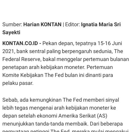
R
G
S
I
O
O
N
N
A
A
Sumber:
Harian KONTAN
| Editor:
Ignatia Maria Sri
L
L
Sayekti
F
I
N
KONTAN.CO.ID -
Pekan depan, tepatnya 15-16 Juni
A
2021, bank sentral paling berpengaruh sedunia, The
N
C
Federal Reserve, bakal menggelar pertemuan bulanan
E
penetapan arah kebijakan moneter. Pertemuan
Y
C
A
A
Komite Kebijakan The Fed bulan ini dinanti para
N
R
G
I
pelaku pasar.
T
T
E
A
R
H
Sebab, ada kemungkinan The Fed memberi sinyal
.
U
.
lebih tegas mengenai arah kebijakan moneter ke
.
depan setelah ekonomi Amerika Serikat (AS)
K
L
E
I
menunjukkan tanda-tanda membaik. Dari beberapa
S
F
pernyataan petinggi The Fed, mereka mulai mengakui