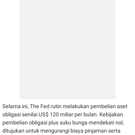
E
R
F
B
O
U
K
S
U
I
S
N
E
S
S
I
N
S
I
G
H
T
S
B
T
E
O
L
C
A
Selama ini, The Fed rutin melakukan pembelian aset
K
N
S
J
obligasi senilai US$ 120 miliar per bulan. Kebijakan
E
A
pembelian obligasi plus suku bunga mendekati nol,
T
O
U
N
ditujukan untuk mengurangi biaya pinjaman serta
P