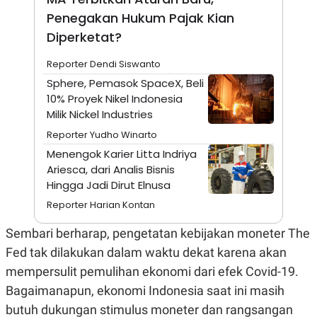
R
T
Penegakan Hukum Pajak Kian
I
S
Diperketat?
I
N
G
Reporter Dendi Siswanto
K
Sphere, Pemasok SpaceX, Beli
G
10% Proyek Nikel Indonesia
M
Milik Nickel Industries
E
D
Reporter Yudho Winarto
I
A
Menengok Karier Litta Indriya
.
Ariesca, dari Analis Bisnis
I
D
Hingga Jadi Dirut Elnusa
Reporter Harian Kontan
Sembari berharap, pengetatan kebijakan moneter The
SITEMAP
PROFILE
TERM
OF
Fed tak dilakukan dalam waktu dekat karena akan
USE
mempersulit pemulihan ekonomi dari efek Covid-19.
PEDOMAN
PEMBERITAAN
Bagaimanapun, ekonomi Indonesia saat ini masih
SIBER
butuh dukungan stimulus moneter dan rangsangan
PRIVACY