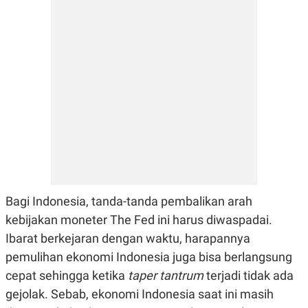
S
A
A
G
T
E
D
S
A
T
A
K
L
O
I
N
P
T
S
A
U
N
S
T
V
Bagi Indonesia, tanda-tanda pembalikan arah
JARINGAN
kebijakan moneter The Fed ini harus diwaspadai.
K
P
Ibarat berkejaran dengan waktu, harapannya
O
R
pemulihan ekonomi Indonesia juga bisa berlangsung
N
E
T
S
cepat sehingga ketika
taper tantrum
terjadi tidak ada
A
S
N
R
gejolak. Sebab, ekonomi Indonesia saat ini masih
A
E